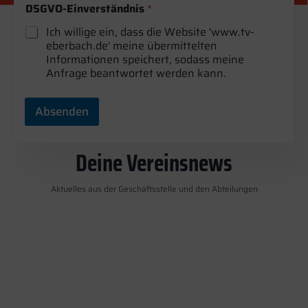
d
DSGVO-Einverständnis
*
r
e
Ich willige ein, dass die Website 'www.tv-
s
eberbach.de' meine übermittelten
s
Informationen speichert, sodass meine
e
Anfrage beantwortet werden kann.
Absenden
Deine Vereinsnews
Aktuelles aus der Geschäftsstelle und den Abteilungen