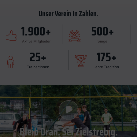
Unser Verein In Zahlen.
1.900
+
500
+
Aktive Mitglieder
Siege
25
+
175
+
Trainer:Innen
Jahre Tradition
Bleib Dran. Sei Zielstrebig.