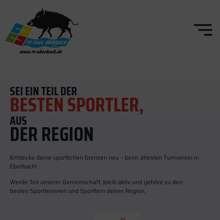
SEI EIN TEIL DER
BESTEN SPORTLER,
AUS
DER REGION
Entdecke deine sportlichen Grenzen neu – beim ältesten Turnverein in
Eberbach!
Werde Teil unserer Gemeinschaft, bleib aktiv und gehöre zu den
besten Sportlerinnen und Sportlern deiner Region.