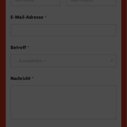
Vorname
Nachname
E-Mail-Adresse
*
Betreff
*
-- Auswählen --
*
Nachricht
*
*
E
-
M
a
i
l
-
A