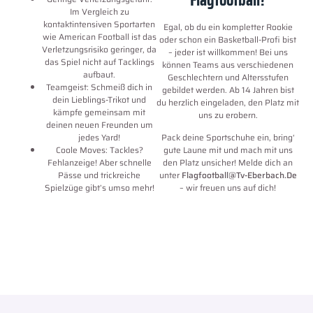
Im Vergleich zu
kontaktintensiven Sportarten
Egal, ob du ein kompletter Rookie
wie American Football ist das
oder schon ein Basketball-Profi bist
Verletzungsrisiko geringer, da
– jeder ist willkommen! Bei uns
das Spiel nicht auf Tacklings
können Teams aus verschiedenen
aufbaut.
Geschlechtern und Altersstufen
Teamgeist: Schmeiß dich in
gebildet werden. Ab 14 Jahren bist
dein Lieblings-Trikot und
du herzlich eingeladen, den Platz mit
kämpfe gemeinsam mit
uns zu erobern.
deinen neuen Freunden um
jedes Yard!
Pack deine Sportschuhe ein, bring‘
Coole Moves: Tackles?
gute Laune mit und mach mit uns
Fehlanzeige! Aber schnelle
den Platz unsicher! Melde dich an
Pässe und trickreiche
unter
Flagfootball@tv-Eberbach.de
Spielzüge gibt’s umso mehr!
– wir freuen uns auf dich!