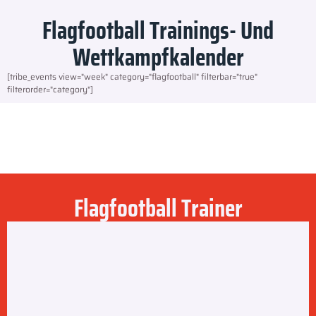
Flagfootball Trainings- Und
Wettkampfkalender
[tribe_events view="week" category="flagfootball" filterbar="true"
filterorder="category"]
Flagfootball Trainer