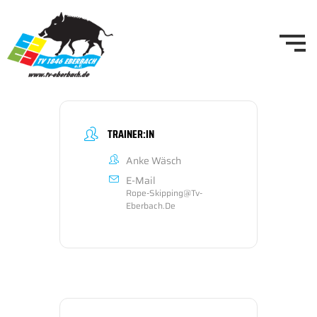
TRAINER:IN
Anke Wäsch
E-Mail
Rope-Skipping@tv-
Eberbach.de