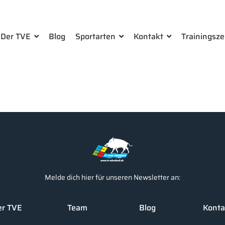
Der TVE
Blog
Sportarten
Kontakt
Trainingsze
Melde dich hier für unseren Newsletter an:
er TVE
Team
Blog
Konta