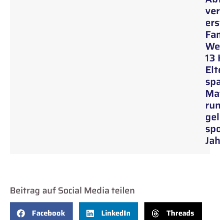
ver
ers
Fam
Wei
13 
Elt
sp
Mat
ru
ge
spo
Jah
Beitrag auf Social Media teilen
Facebook
LinkedIn
Threads