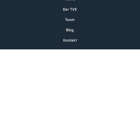
Der TVE
Team
Blog
Kontakt
Impressum
Jahnplatz 2, 69412 Eberbach
Geschaeftsstelle@tv-Eberbach.de
Tel.: 06271 / 2439