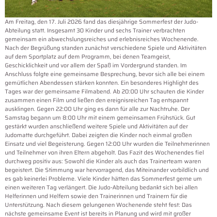
Am Freitag, den 17. Juli 2026 fand das diesjährige Sommerfest der Judo-
Abteilung statt. Insgesamt 30 Kinder und sechs Trainer verbrachten
gemeinsam ein abwechslungsreiches und erlebnisreiches Wochenende.
Nach der Begrüßung standen zunächst verschiedene Spiele und Aktivitäten
auf dem Sportplatz auf dem Programm, bei denen Teamgeist,
Geschicklichkeit und vor allem der Spaß im Vordergrund standen. Im
Anschluss folgte eine gemeinsame Besprechung, bevor sich alle bei einem
gemütlichen Abendessen stärken konnten. Ein besonderes Highlight des
Tages war der gemeinsame Filmabend. Ab 20:00 Uhr schauten die Kinder
zusammen einen Film und ließen den ereignisreichen Tag entspannt
ausklingen. Gegen 22:00 Uhr ging es dann für alle zur Nachtruhe. Der
Samstag begann um 8:00 Uhr mit einem gemeinsamen Frühstück. Gut
gestärkt wurden anschließend weitere Spiele und Aktivitäten auf der
Judomatte durchgeführt. Dabei zeigten die Kinder noch einmal großen
Einsatz und viel Begeisterung. Gegen 12:00 Uhr wurden die Teilnehmerinnen
und Teilnehmer von ihren Eltern abgeholt. Das Fazit des Wochenendes fiel
durchweg positiv aus: Sowohl die Kinder als auch das Trainerteam waren
begeistert. Die Stimmung war hervorragend, das Miteinander vorbildlich und
es gab keinerlei Probleme. Viele Kinder hätten das Sommerfest gerne um
einen weiteren Tag verlängert. Die Judo-Abteilung bedankt sich bei allen
Helferinnen und Helfern sowie den Trainerinnen und Trainern für die
Unterstützung. Nach diesem gelungenen Wochenende steht fest: Das
nächste gemeinsame Event ist bereits in Planung und wird mit großer